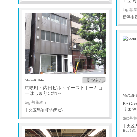
エ空間
tag:募
横浜市西
MaGaRi 044
馬喰町・内田ビル～イーストトーキョ
ーはじまりの地～
MaGaRi 
tag:募集終了
Be G
リエや
中央区馬喰町/内田ビル
tag:募
中央区大
Hub13