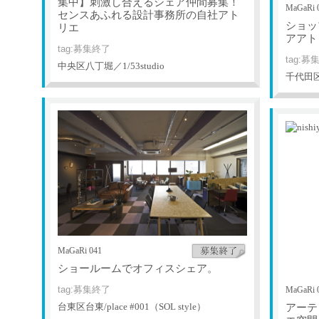
集中】刺激し合えるシェア仲間募集！
MaGaRi 
センスあふれる設計事務所の自社アト
ショッ
リエ
アアト
tag:募集終了
tag:募
中央区八丁堀／1/53studio
千代田区
MaGaRi 041
ショールームでオフィスシェア。
tag:募集終了
MaGaRi 
アーテ
台東区台東/place #001（SOL style）