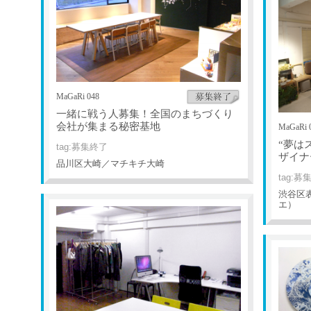
MaGaRi 048
一緒に戦う人募集！全国のまちづくり
会社が集まる秘密基地
MaGaRi 
“夢は
tag:募集終了
ザイナ
品川区大崎／マチキチ大崎
tag:募
渋谷区表
エ）